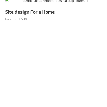
Site design For a Home
by
Z8lv1LkS34