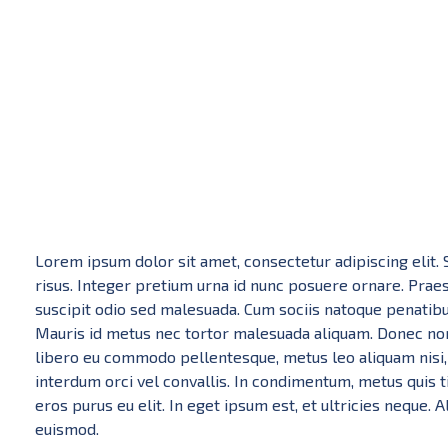
Statie ITP in Constanta
Statie CT118
Lorem ipsum dolor sit amet, consectetur adipiscing elit. S
risus. Integer pretium urna id nunc posuere ornare. Pra
suscipit odio sed malesuada. Cum sociis natoque penatibu
Mauris id metus nec tortor malesuada aliquam. Donec non r
libero eu commodo pellentesque, metus leo aliquam nisi, 
interdum orci vel convallis. In condimentum, metus quis t
eros purus eu elit. In eget ipsum est, et ultricies neque.
euismod.