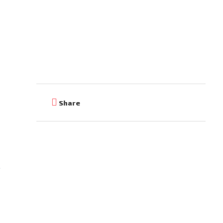
0756 051 051
Share
,