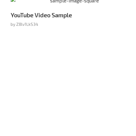
YouTube Video Sample
by
Z8lv1LkS34