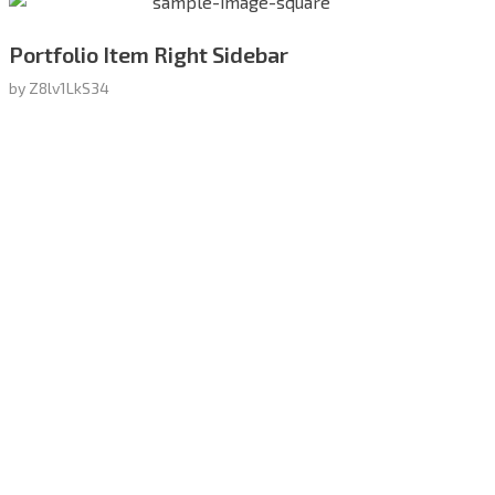
Portfolio Item Right Sidebar
by
Z8lv1LkS34