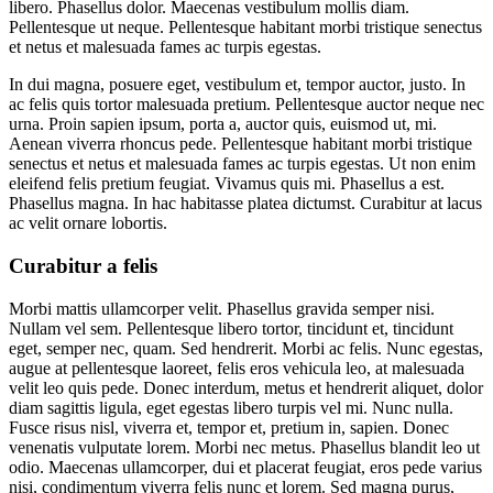
libero. Phasellus dolor. Maecenas vestibulum mollis diam.
Pellentesque ut neque. Pellentesque habitant morbi tristique senectus
et netus et malesuada fames ac turpis egestas.
In dui magna, posuere eget, vestibulum et, tempor auctor, justo. In
ac felis quis tortor malesuada pretium. Pellentesque auctor neque nec
urna. Proin sapien ipsum, porta a, auctor quis, euismod ut, mi.
Aenean viverra rhoncus pede. Pellentesque habitant morbi tristique
senectus et netus et malesuada fames ac turpis egestas. Ut non enim
eleifend felis pretium feugiat. Vivamus quis mi. Phasellus a est.
Phasellus magna. In hac habitasse platea dictumst. Curabitur at lacus
ac velit ornare lobortis.
Curabitur a felis
Morbi mattis ullamcorper velit. Phasellus gravida semper nisi.
Nullam vel sem. Pellentesque libero tortor, tincidunt et, tincidunt
eget, semper nec, quam. Sed hendrerit. Morbi ac felis. Nunc egestas,
augue at pellentesque laoreet, felis eros vehicula leo, at malesuada
velit leo quis pede. Donec interdum, metus et hendrerit aliquet, dolor
diam sagittis ligula, eget egestas libero turpis vel mi. Nunc nulla.
Fusce risus nisl, viverra et, tempor et, pretium in, sapien. Donec
venenatis vulputate lorem. Morbi nec metus. Phasellus blandit leo ut
odio. Maecenas ullamcorper, dui et placerat feugiat, eros pede varius
nisi, condimentum viverra felis nunc et lorem. Sed magna purus,