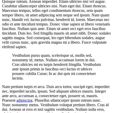
Quisque rutrum. Aenean imperdiet. Etiam ultricies nisi vel augue.
Curabitur ullamcorper ultricies nisi. Nam eget dui. Etiam rhoncus.
Maecenas tempus, tellus eget condimentum rhoncus, sem quam
semper libero, sit amet adipiscing sem neque sed ipsum. Nam quam
nunc, blandit vel, luctus pulvinar, hendrerit id, lorem. Maecenas nec
odio et ante tincidunt tempus. Donec vitae sapien ut libero venenatis
faucibus. Nullam quis ante. Etiam sit amet orci eget eros faucibus
tincidunt. Duis leo. Sed fringilla mauris sit amet nibh. Donec sodales
sagittis magna. Sed consequat, leo eget bibendum sodales, augue
velit cursus nunc, quis gravida magna mi a libero. Fusce vulputate
eleifend sapien.
Vestibulum purus quam, scelerisque ut, mollis sed,
nonummy id, metus. Nullam accumsan lorem in dui.
Cras ultricies mi eu turpis hendrerit fringilla. Vestibulum
ante ipsum primis in faucibus orci luctus et ultrices
posuere cubilia Curae; In ac dui quis mi consectetuer
lacinia.
Nam pretium turpis et arcu. Duis arcu tortor, suscipit eget, imperdiet
nec, imperdiet iaculis, ipsum. Sed aliquam ultrices mauris. Integer
ante arcu, accumsan a, consectetuer eget, posuere ut, mauris.
Praesent
adipiscing
. Phasellus ullamcorper ipsum rutrum nunc.
Nunc nonummy metus. Vestibulum volutpat pretium libero. Cras id
dui. Aenean ut eros et nisl sagittis vestibulum. Nullam nulla eros,