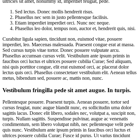
ultricies sit amet, nonummy id, imperdiet feugiat, pede.
Sed lectus. Donec mollis hendrerit risus.
Phasellus nec sem in justo pellentesque facilisis.
Etiam imperdiet imperdiet orci. Nunc nec neque.
Phasellus leo dolor, tempus non, auctor et, hendrerit quis, nisi.
Curabitur ligula sapien, tincidunt non, euismod vitae, posuere
imperdiet, leo. Maecenas malesuada. Praesent congue erat at massa.
Sed cursus turpis vitae tortor. Donec posuere vulputate arcu.
Phasellus accumsan cursus velit. Vestibulum ante ipsum primis in
faucibus orci luctus et ultrices posuere cubilia Curae; Sed aliquam,
nisi quis porttitor congue, elit erat euismod orci, ac placerat dolor
lectus quis orci. Phasellus consectetuer vestibulum elit. Aenean tellus
metus, bibendum sed, posuere ac, mattis non, nunc.
Vestibulum fringilla pede sit amet augue. In turpis.
Pellentesque posuere. Praesent turpis. Aenean posuere, tortor sed
cursus feugiat, nunc augue blandit nunc, eu sollicitudin urna dolor
sagittis lacus. Donec elit libero, sodales nec, volutpat a, suscipit non,
turpis. Nullam sagittis. Suspendisse pulvinar, augue ac venenatis
condimentum, sem libero volutpat nibh, nec pellentesque velit pede
quis nunc. Vestibulum ante ipsum primis in faucibus orci luctus et
ultrices posuere cubilia Curae; Fusce id purus. Ut varius tincidunt