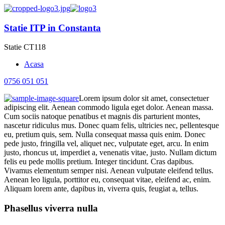
Statie ITP in Constanta
Statie CT118
Acasa
0756 051 051
Lorem ipsum dolor sit amet, consectetuer
adipiscing elit. Aenean commodo ligula eget dolor. Aenean massa.
Cum sociis natoque penatibus et magnis dis parturient montes,
nascetur ridiculus mus. Donec quam felis, ultricies nec, pellentesque
eu, pretium quis, sem. Nulla consequat massa quis enim. Donec
pede justo, fringilla vel, aliquet nec, vulputate eget, arcu. In enim
justo, rhoncus ut, imperdiet a, venenatis vitae, justo. Nullam dictum
felis eu pede mollis pretium. Integer tincidunt. Cras dapibus.
Vivamus elementum semper nisi. Aenean vulputate eleifend tellus.
Aenean leo ligula, porttitor eu, consequat vitae, eleifend ac, enim.
Aliquam lorem ante, dapibus in, viverra quis, feugiat a, tellus.
Phasellus viverra nulla